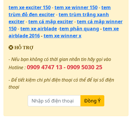
tem xe exciter 150
-
tem xe winner 150
-
tem
trùm đỏ đen exciter
-
tem trùm trắng xanh
exciter
-
tem cá mập exciter
-
tem cá mập winner
150
-
tem xe airblade
-
tem phản quang
-
tem xe
airblade 2016
-
tem xe winner x
HỖ TRỢ
- Nếu bạn không có thời gian nhắn tin hãy gọi vào
0909 4747 13 - 0909 5030 25
Hotline :
- Để tiết kiệm chi phí điện thoại có thể để lại số điện
thoại
Đồng Ý