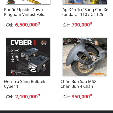
Phuộc Upside Down
Lắp Đèn Trợ Sáng Cho Xe
Kingham Vinfast Feliz
Honda CT 110 / CT 125
đ
đ
6,500,000
700,000
Giá:
Giá:
Đèn Trợ Sáng Bulbtek
Chắn Bùn Sau MSX -
Cyber 1
Chắn Bùn 4 Chân
đ
đ
2,100,000
350,000
Giá:
Giá: