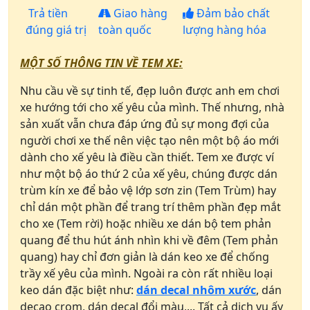
Trả tiền
Giao hàng
Đảm bảo chất
đúng giá trị
toàn quốc
lượng hàng hóa
MỘT SỐ THÔNG TIN VỀ TEM XE:
Nhu cầu về sự tinh tế, đẹp luôn được anh em chơi
xe hướng tới cho xế yêu của mình. Thế nhưng, nhà
sản xuất vẫn chưa đáp ứng đủ sự mong đợi của
người chơi xe thế nên việc tạo nên một bộ áo mới
dành cho xế yêu là điều cần thiết. Tem xe được ví
như một bộ áo thứ 2 của xế yêu, chúng được dán
trùm kín xe để bảo vệ lớp sơn zin (Tem Trùm) hay
chỉ dán một phần để trang trí thêm phần đẹp mắt
cho xe (Tem rời) hoặc nhiều xe dán bộ tem phản
quang để thu hút ánh nhìn khi về đêm (Tem phản
quang) hay chỉ đơn giản là dán keo xe để chống
trầy xế yêu của mình. Ngoài ra còn rất nhiều loại
keo dán đặc biệt như:
dán decal nhôm xước
, dán
decao crom, dán decal đổi màu,... Tất cả dịch vụ ấy