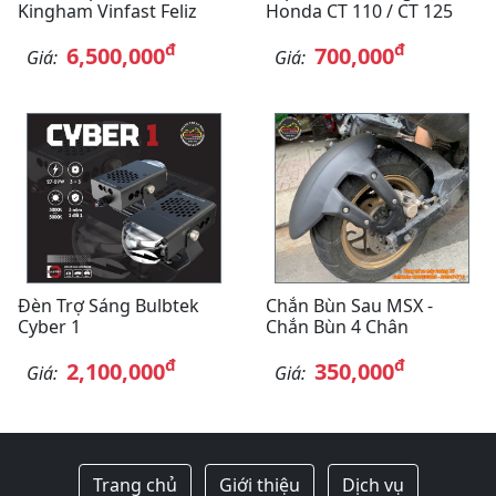
Kingham Vinfast Feliz
Honda CT 110 / CT 125
đ
đ
6,500,000
700,000
Giá:
Giá:
Đèn Trợ Sáng Bulbtek
Chắn Bùn Sau MSX -
Cyber 1
Chắn Bùn 4 Chân
đ
đ
2,100,000
350,000
Giá:
Giá:
Trang chủ
Giới thiệu
Dịch vụ