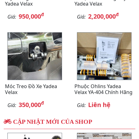
Yadea Velax
Yadea Velax
đ
đ
950,000
2,200,000
Giá:
Giá:
Móc Treo Đồ Xe Yadea
Phuộc Ohlins Yadea
Velax
Velax YA-404 Chính Hãng
đ
350,000
Liên hệ
Giá:
Giá:
CẬP NHẬT MỚI CỦA SHOP