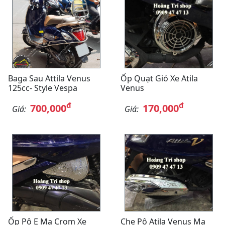
Baga Sau Attila Venus
Ốp Quạt Gió Xe Atila
125cc- Style Vespa
Venus
đ
đ
700,000
170,000
Giá:
Giá:
Ốp Pô E Mạ Crom Xe
Che Pô Atila Venus Mạ