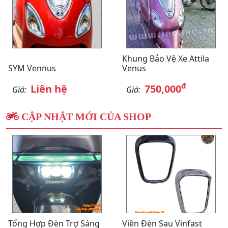
Khung Bảo Vệ Xe Attila
SYM Vennus
Venus
đ
Liên hệ
750,000
Giá:
Giá:
CẬP NHẬT MỚI CỦA SHOP
Tổng Hợp Đèn Trợ Sáng
Viền Đèn Sau Vinfast