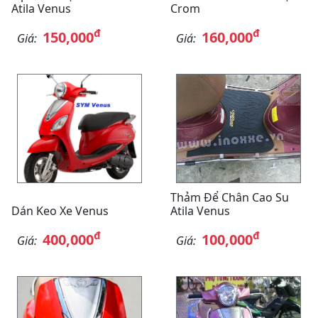
Atila Venus
Crom
đ
đ
150,000
160,000
Giá:
Giá:
Thảm Để Chân Cao Su
Dán Keo Xe Venus
Atila Venus
đ
đ
400,000
100,000
Giá:
Giá: