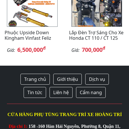
Phuộc Upside Down
Lắp Đèn Trợ Sáng Cho Xe
Kingham Vinfast Feliz
Honda CT 110 / CT 125
đ
đ
6,500,000
700,000
Giá:
Giá:
Trang chủ
Giới thiệu
Dịch vụ
Tin tức
Liên hệ
Cẩm nang
CỬA HÀNG PHỤ TÙNG TRANG TRÍ XE HOÀNG TRÍ
Địa chỉ 1:
158 -160 Hàn Hải Nguyên, Phường 8, Quận 11,