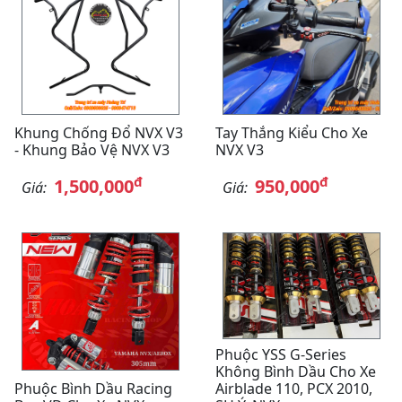
Khung Chống Đổ NVX V3
Tay Thắng Kiểu Cho Xe
- Khung Bảo Vệ NVX V3
NVX V3
đ
đ
1,500,000
950,000
Giá:
Giá:
Phuộc YSS G-Series
Không Bình Dầu Cho Xe
Phuộc Bình Dầu Racing
Airblade 110, PCX 2010,