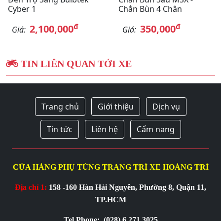
Cyber 1
Chắn Bùn 4 Chân
đ
đ
2,100,000
350,000
Giá:
Giá:
TIN LIÊN QUAN TỚI XE
Trang chủ
Giới thiệu
Dịch vụ
Tin tức
Liên hệ
Cẩm nang
CỬA HÀNG PHỤ TÙNG TRANG TRÍ XE HOÀNG TRÍ
Địa chỉ 1:
158 -160 Hàn Hải Nguyên, Phường 8, Quận 11,
TP.HCM
Tel Phone:
(028) 6 271 3025