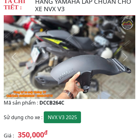
HÃNG YAMAHA LẮP CHUẨN CHO
TẢ CHI
TIẾT :
XE NVX V3
Quay
Tiếp
Lại
theo
Mã sản phẩm
:
DCCB264C
NVX V3 2025
Sử dụng cho xe
:
đ
350,000
Giá
: