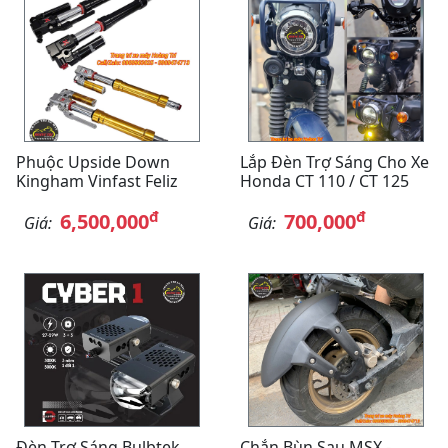
Phuộc Upside Down
Lắp Đèn Trợ Sáng Cho Xe
Kingham Vinfast Feliz
Honda CT 110 / CT 125
đ
đ
6,500,000
700,000
Giá:
Giá:
Đèn Trợ Sáng Bulbtek
Chắn Bùn Sau MSX -