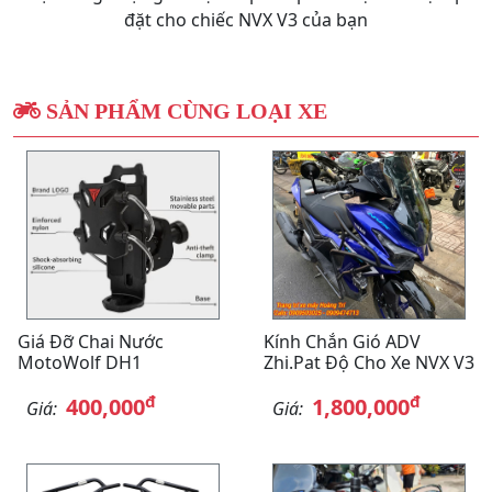
đặt cho chiếc NVX V3 của bạn
SẢN PHẨM CÙNG LOẠI XE
Giá Đỡ Chai Nước
Kính Chắn Gió ADV
MotoWolf DH1
Zhi.Pat Độ Cho Xe NVX V3
đ
đ
400,000
1,800,000
Giá:
Giá: