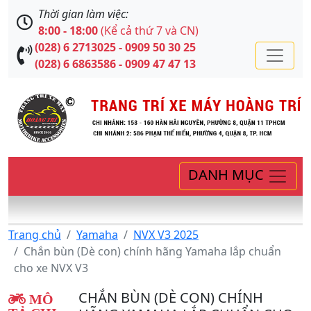
Thời gian làm việc:
8:00 - 18:00
(Kể cả thứ 7 và CN)
(028) 6 2713025 - 0909 50 30 25
(028) 6 6863586 - 0909 47 47 13
DANH MỤC
Trang chủ
Yamaha
NVX V3 2025
Chắn bùn (Dè con) chính hãng Yamaha lắp chuẩn
cho xe NVX V3
CHẮN BÙN (DÈ CON) CHÍNH
MÔ