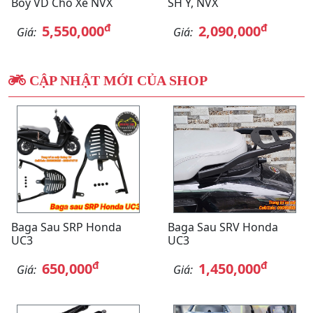
Boy VD Cho Xe NVX
SH Ý, NVX
đ
đ
5,550,000
2,090,000
Giá:
Giá:
CẬP NHẬT MỚI CỦA SHOP
Baga Sau SRP Honda
Baga Sau SRV Honda
UC3
UC3
đ
đ
650,000
1,450,000
Giá:
Giá: