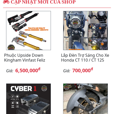
CẬP NHẬT MỚI CỦA SHOP
Phuộc Upside Down
Lắp Đèn Trợ Sáng Cho Xe
Kingham Vinfast Feliz
Honda CT 110 / CT 125
đ
đ
6,500,000
700,000
Giá:
Giá: