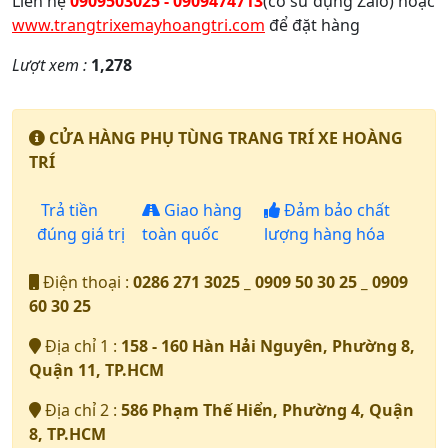
Liên hệ
0909503025 - 0909474713
(có sử dụng Zalo) hoặc
www.trangtrixemayhoangtri.com
để đặt hàng
Lượt xem :
1,278
CỬA HÀNG PHỤ TÙNG TRANG TRÍ XE HOÀNG
TRÍ
Trả tiền
Giao hàng
Đảm bảo chất
đúng giá trị
toàn quốc
lượng hàng hóa
Điện thoại :
0286 271 3025 _ 0909 50 30 25 _ 0909
60 30 25
Địa chỉ 1 :
158 - 160 Hàn Hải Nguyên, Phường 8,
Quận 11, TP.HCM
Địa chỉ 2 :
586 Phạm Thế Hiển, Phường 4, Quận
8, TP.HCM