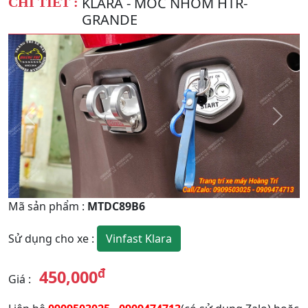
KLARA - MÓC NHÔM HTR-
CHI TIẾT :
GRANDE
Quay
Tiếp
Lại
theo
Mã sản phẩm
:
MTDC89B6
Vinfast Klara
Sử dụng cho xe
:
đ
450,000
Giá
: