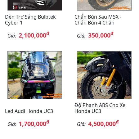
Đèn Trợ Sáng Bulbtek
Chắn Bùn Sau MSX -
Cyber 1
Chắn Bùn 4 Chân
đ
đ
2,100,000
350,000
Giá:
Giá:
Độ Phanh ABS Cho Xe
Led Audi Honda UC3
Honda UC3
đ
đ
1,700,000
4,500,000
Giá:
Giá: