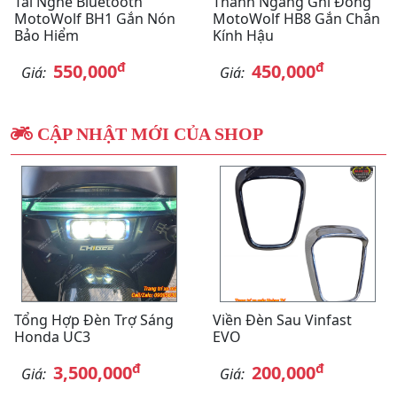
Tai Nghe Bluetooth
Thanh Ngang Ghi Đông
MotoWolf BH1 Gắn Nón
MotoWolf HB8 Gắn Chân
Bảo Hiểm
Kính Hậu
đ
đ
550,000
450,000
Giá:
Giá:
CẬP NHẬT MỚI CỦA SHOP
Tổng Hợp Đèn Trợ Sáng
Viền Đèn Sau Vinfast
Honda UC3
EVO
đ
đ
3,500,000
200,000
Giá:
Giá: