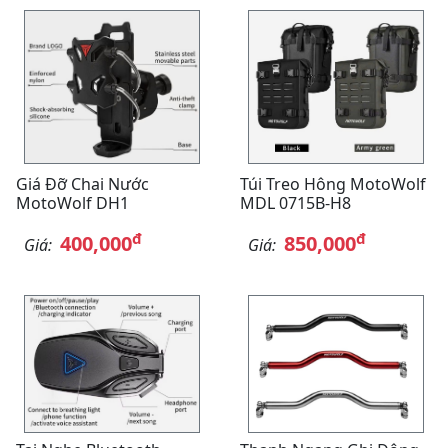
Giá Đỡ Chai Nước
Túi Treo Hông MotoWolf
MotoWolf DH1
MDL 0715B-H8
đ
đ
400,000
850,000
Giá:
Giá: