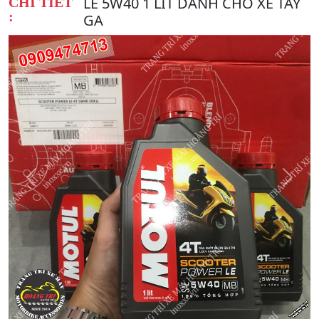
LE 5W40 1 LÍT DÀNH CHO XE TAY
CHI TIẾT
:
GA
Quay
Tiếp
Lại
theo