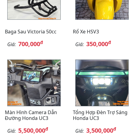
Baga Sau Victoria 50cc
Rổ Xe HSV3
đ
đ
700,000
350,000
Giá:
Giá:
Màn Hình Camera Dẫn
Tổng Hợp Đèn Trợ Sáng
Đường Honda UC3
Honda UC3
đ
đ
5,500,000
3,500,000
Giá:
Giá: