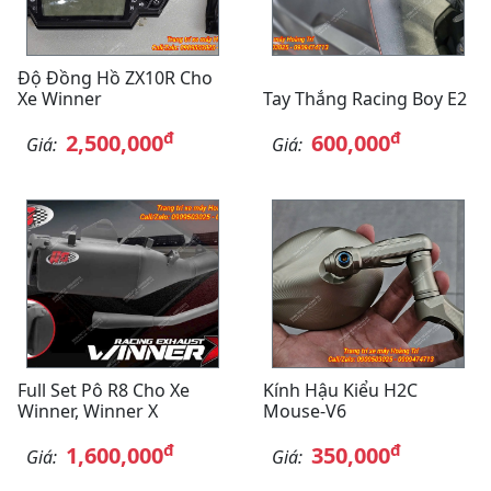
Độ Đồng Hồ ZX10R Cho
Xe Winner
Tay Thắng Racing Boy E2
đ
đ
2,500,000
600,000
Giá:
Giá:
Full Set Pô R8 Cho Xe
Kính Hậu Kiểu H2C
Winner, Winner X
Mouse-V6
đ
đ
1,600,000
350,000
Giá:
Giá: