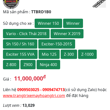
Mã sản phẩm
:
TTBRD1B0
Winner 150
Winner
Sử dụng cho xe
:
Vario - Click Thái 2018
Winner X 2019
Sh 150 / Sh 160
Exciter-150-2015
Exciter 155 VVA
Mio 125
Z-300
Z-1000
Z-800
Z900
Ninja 400
đ
11,000,000
Giá
:
Liên hệ
0909503025 - 0909474713
(có sử dụng Zalo) hoặc
www.trangtrixemayhoangtri.com
để đặt hàng
Lượt xem :
13,029