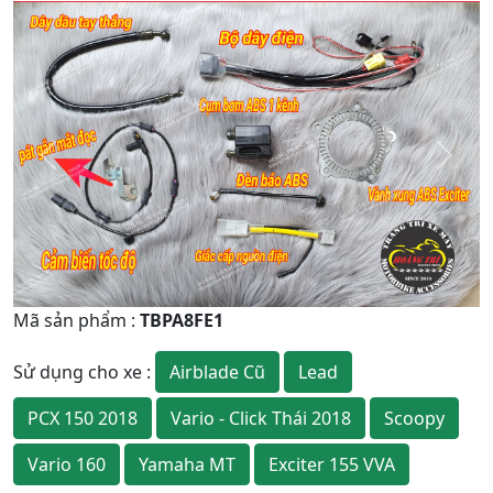
Quay
Tiếp
Lại
theo
Mã sản phẩm
:
TBPA8FE1
Airblade Cũ
Lead
Sử dụng cho xe
:
PCX 150 2018
Vario - Click Thái 2018
Scoopy
Vario 160
Yamaha MT
Exciter 155 VVA