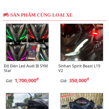
SẢN PHẨM CÙNG LOẠI XE
Độ Đèn Led Audi I8 SYM
Sinhan Spirit Beast L19
Star
V2
đ
đ
1,700,000
350,000
Giá:
Giá: