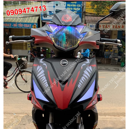
Quay
Tiếp
Lại
theo