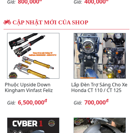
800,000
400,000
Giá:
Giá:
CẬP NHẬT MỚI CỦA SHOP
Phuộc Upside Down
Lắp Đèn Trợ Sáng Cho Xe
Kingham Vinfast Feliz
Honda CT 110 / CT 125
đ
đ
6,500,000
700,000
Giá:
Giá: