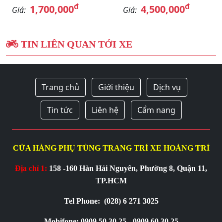
đ
đ
1,700,000
4,500,000
Giá:
Giá:
TIN LIÊN QUAN TỚI XE
Trang chủ
Giới thiệu
Dịch vụ
Tin tức
Liên hệ
Cẩm nang
CỬA HÀNG PHỤ TÙNG TRANG TRÍ XE HOÀNG TRÍ
Địa chỉ 1:
158 -160 Hàn Hải Nguyên, Phường 8, Quận 11,
TP.HCM
Tel Phone:
(028) 6 271 3025
Mobifone: 0909 50 30 25 - 0909 60 30 25