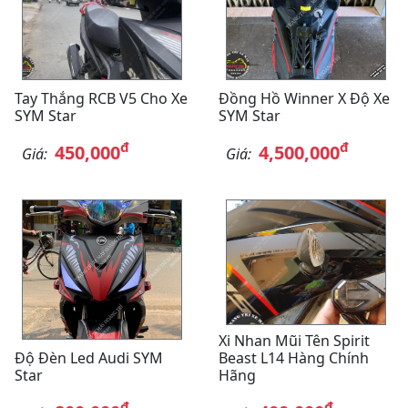
Tay Thắng RCB V5 Cho Xe
Đồng Hồ Winner X Độ Xe
SYM Star
SYM Star
đ
đ
450,000
4,500,000
Giá:
Giá:
Xi Nhan Mũi Tên Spirit
Độ Đèn Led Audi SYM
Beast L14 Hàng Chính
Star
Hãng
đ
đ