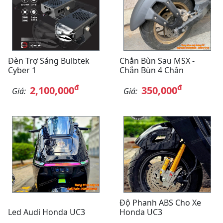
Đèn Trợ Sáng Bulbtek
Chắn Bùn Sau MSX -
Cyber 1
Chắn Bùn 4 Chân
đ
đ
2,100,000
350,000
Giá:
Giá:
Độ Phanh ABS Cho Xe
Led Audi Honda UC3
Honda UC3