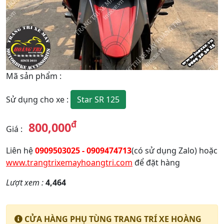
Mã sản phẩm
:
Star SR 125
Sử dụng cho xe
:
đ
800,000
Giá
:
Liên hệ
0909503025 - 0909474713
(có sử dụng Zalo) hoặc
www.trangtrixemayhoangtri.com
để đặt hàng
Lượt xem :
4,464
CỬA HÀNG PHỤ TÙNG TRANG TRÍ XE HOÀNG